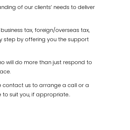
ding of our clients’ needs to deliver
siness tax, foreign/overseas tax,
ry step by offering you the support
o will do more than just respond to
ace.
se contact us to arrange a call or a
o suit you, if appropriate
..