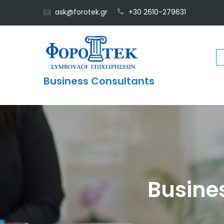
Skip
ask@forotek.gr
+30 2610-279631
to
content
Business Consultants
Busine