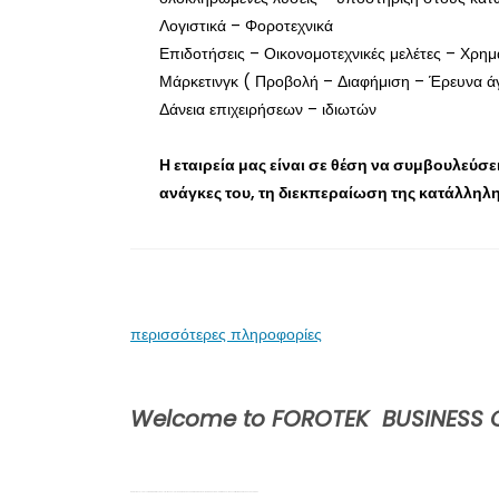
Λογιστικά – Φοροτεχνικά
Επιδοτήσεις – Οικονομοτεχνικές μελέτες – Χρημ
Μάρκετινγκ ( Προβολή – Διαφήμιση – Έρευνα ά
Δάνεια επιχειρήσεων – ιδιωτών
Η εταιρεία μας είναι σε θέση να συμβουλεύσε
ανάγκες του, τη διεκπεραίωση της κατάλληλη
περισσότερες πληροφορίες
Welcome to FOROTEK BUSINESS
We provide value by combining professional skill, technology, and a thorough understanding of our clients’ needs to deliver high quality, cost-effective and responsive services.